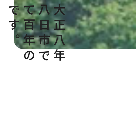
燃料商です。
愛されて百年の
滋賀・八日市で
創業、大正八年